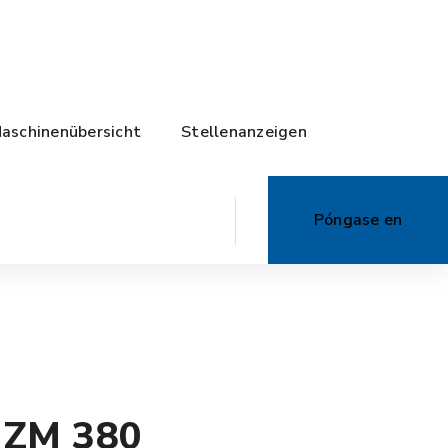
aschinenübersicht
Stellenanzeigen
Póngase en
contacto con
nosotros
r ZM 380