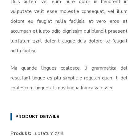
Duis autem vel eum iriure dolor in hendrerit in
vulputate velit esse molestie consequat, vel illum
dolore eu feugiat nulla facilisis at vero eros et
accumsan et iusto odio dignissim qui blandit praesent
luptatum zzril delenit augue duis dolore te feugait
nulla facilisi.
Ma quande lingues coalesce, li grammatica del
resultant lingue es plu simplic e regulari quam ti del
coalescent lingues. Li nov lingua franca va esser.
PRODUKT DETAILS
Produkt:
Luptatum zzril