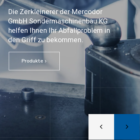
Die Zerkleinerer der Mercodor
GmbH Sondermaschinenbau KG
helfen Ihnen Ihr Abfallproblem in
den Griff zu bekommen.
Produkte