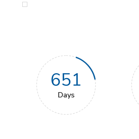
651
Days