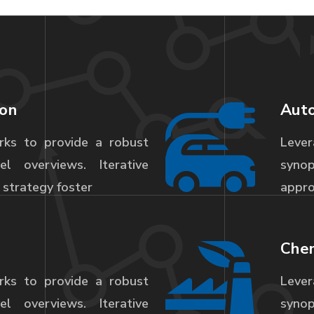
ion
Auto
rks to provide a robust
Lever
l overviews. Iterative
syno
strategy foster
appro
Chem
rks to provide a robust
Lever
l overviews. Iterative
syno